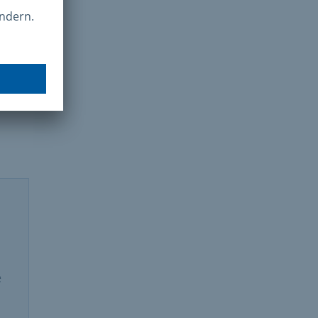
 der
n.
en
und
e