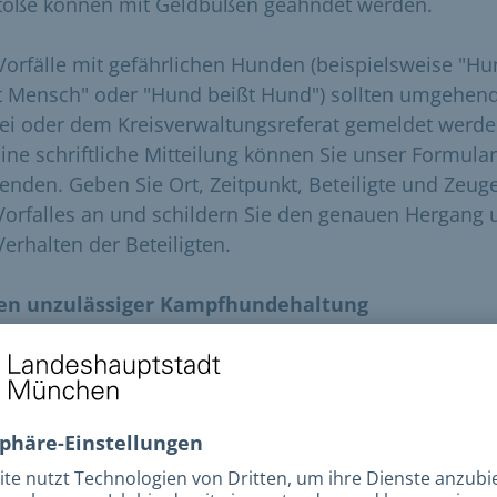
töße können mit Geldbußen geahndet werden.
 Vorfälle mit gefährlichen Hunden (beispielsweise "H
t Mensch" oder "Hund beißt Hund") sollten umgehend
zei oder dem Kreisverwaltungsreferat gemeldet werde
eine schriftliche Mitteilung können Sie unser Formular
enden. Geben Sie Ort, Zeitpunkt, Beteiligte und Zeug
Vorfalles an und schildern Sie den genauen Hergang 
Verhalten der Beteiligten.
en unzulässiger Kampfhundehaltung
 ein Kampfhund ohne die erforderliche Genehmigun
lten, kann ein Bußgeld bis zu einer Höhe von 10.000 
ängt werden. Dies gilt auch für bei Hunden der Kateg
ür die kein gültiges Negativzeugnis vorliegt.
 Vorfälle mit gefährlichen Hunden (beispielsweise "H