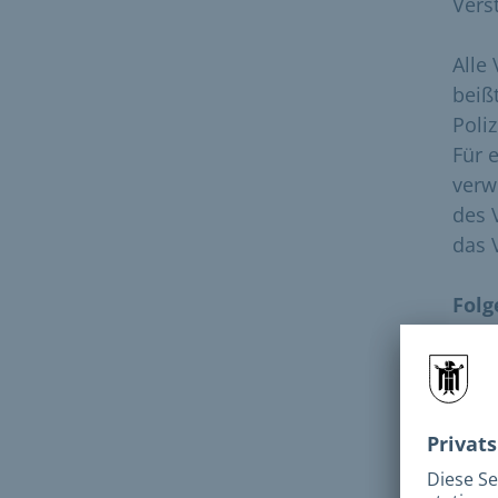
Vers
Alle
beiß
Poli
Für 
verw
des 
das 
Folg
Wird
geha
verh
II, f
Alle