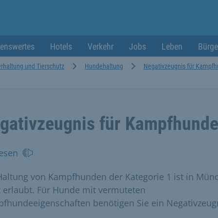
enswertes
Hotels
Verkehr
Jobs
Leben
Bürge
erhaltung und Tierschutz
Hundehaltung
Negativzeugnis für Kampf
gativzeugnis für Kampfhund
esen
Haltung von Kampfhunden der Kategorie 1 ist in Mün
t erlaubt. Für Hunde mit vermuteten
fhundeeigenschaften benötigen Sie ein Negativzeugn