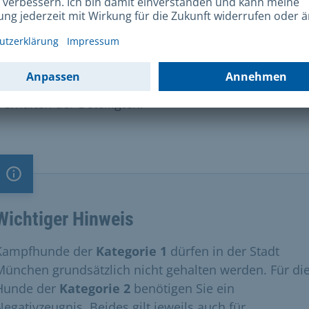
t Mensch" oder "Hund beißt Hund") sollten umgehend
zei oder dem Kreisverwaltungsreferat gemeldet werde
eine schriftliche Mitteilung können Sie unser Formular
enden. Geben Sie Ort, Zeitpunkt, Beteiligte und Zeug
Vorfalles an und schildern Sie den genauen Hergang 
Verhalten der Beteiligten.
Information
Wichtiger Hinweis
Kampfhunde der
Kategorie 1
dürfen in der Stadt
München grundsätzlich nicht gehalten werden. Für di
Hunde der
Kategorie 2
benötigen Sie ein
Negativzeugnis. Beides gilt jeweils auch für