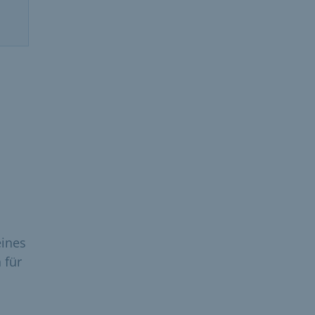
eines
 für