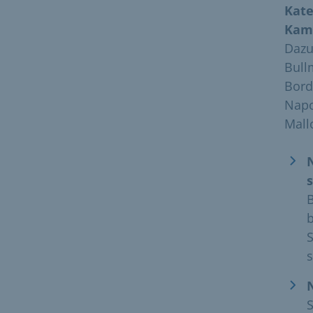
Kate
Kam
Dazu
Bull
Bord
Napo
Mall
s
B
b
s
S