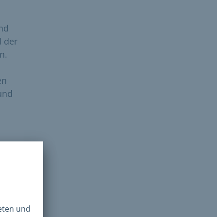
und
 der
n.
en
und
g
Euro
orie
und