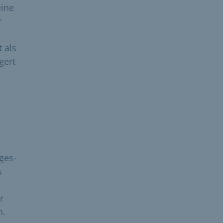
eine
r
 als
gert
ges-
s
r
n.