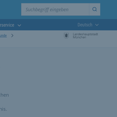
Suchbegriff eingeben
Suche star
Deutsch
rservice
Aktuelle Sprach
hunde
e
chen
is.