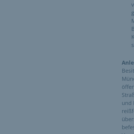
v
g
M
B
K
s
Anle
Besi
Münc
öffe
Stra
und 
reiß
über
befe