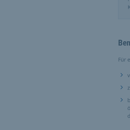
Ben
Für 
v
z
b
ö