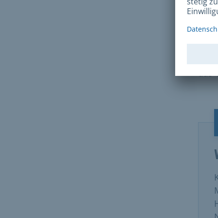
beiß
Poli
Für 
verw
des 
das 