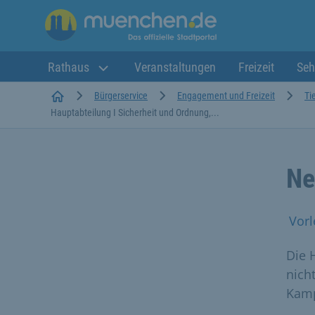
Rathaus
Veranstaltungen
Freizeit
Seh
Startseite
Bürgerservice
Engagement und Freizeit
Ti
Hauptabteilung I Sicherheit und Ordnung,...
Ne
Vorl
Die 
nich
Kamp