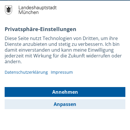
Tourismus
M-Strom
Bürgerservice
Hotels
Rechtliches und Kontakt
Barrierefreiheit
Leichte Sprache
Gebärdensprache
Datenschutz
Kontakt
Impressum
© 2026 Portal München Betriebs GmbH & Co. KG - Ein Service der
Landeshauptstadt München und der Stadtwerke München GmbH