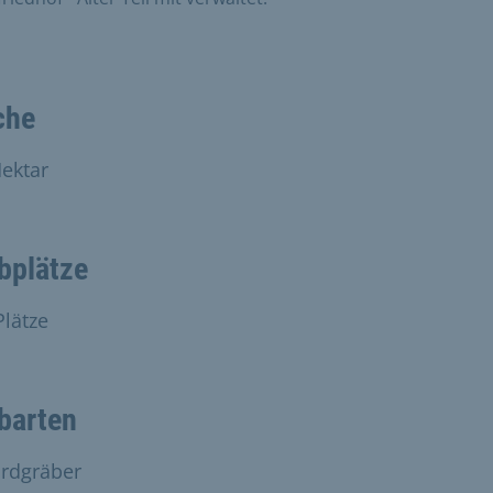
che
Hektar
bplätze
Plätze
barten
Erdgräber