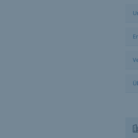
U
E
V
Ü