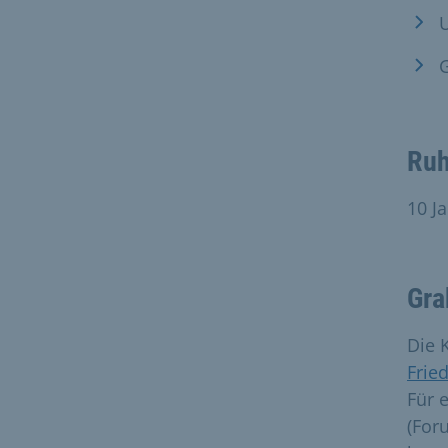
Ruh
10 J
Gra
Die 
Frie
Für 
(For