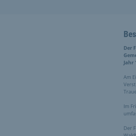
Bes
Der 
Geme
Jahr
Am Ei
Vers
Traue
Im Fr
umfas
Der F
Waldf