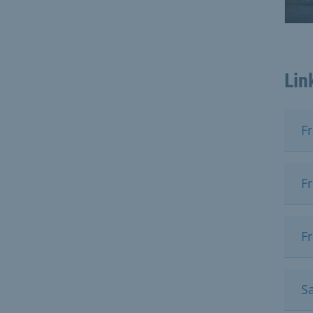
Lin
F
F
F
S