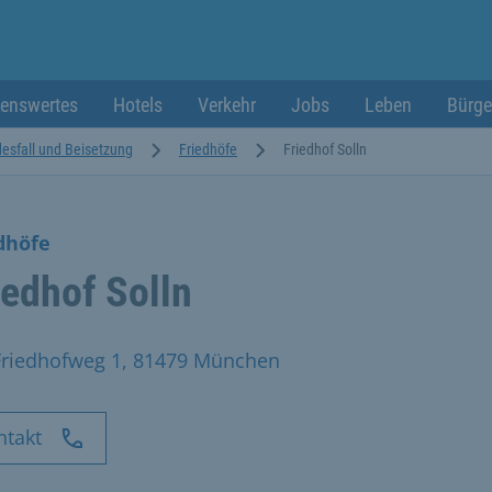
enswertes
Hotels
Verkehr
Jobs
Leben
Bürge
esfall und Beisetzung
Friedhöfe
Friedhof Solln
dhöfe
iedhof Solln
Friedhofweg 1, 81479 München
ntakt