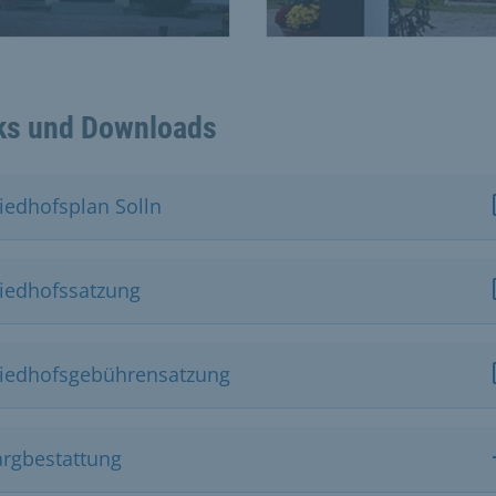
ks und Downloads
riedhofsplan Solln
riedhofssatzung
riedhofsgebührensatzung
argbestattung