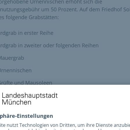
orgehobene Urnennischen erhöht sich die
nutzungsgebühr um 50 Prozent. Auf dem Friedhof So
 es folgende Grabstätten:
rdgrab in erster Reihe
rdgrab in zweiter oder folgenden Reihen
Mauergrab
Urnennischen
Grüfte und Mausoleen
vice
ahrservice für Senior*innen