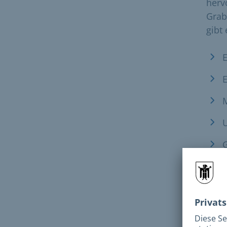
herv
Grab
gibt
E
E
Ser
F