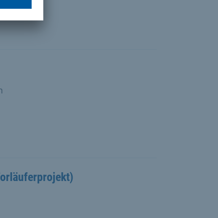
n
rläuferprojekt)