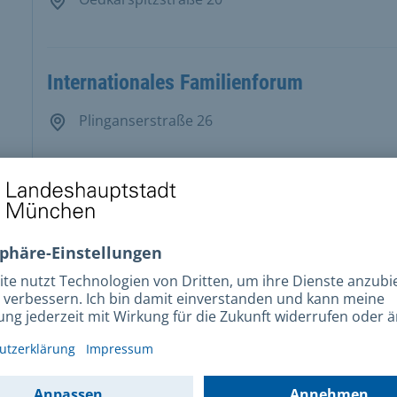
Internationales Familienforum
Plinganserstraße 26
Treff für Familien und Nachbarn Elly
Familienzentrum
Thalkirchner Straße 190
Familienzentrum Neuperlach