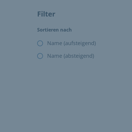
Filter
Das Ändern der Filter, ändert die angezeig
Sortieren nach
Name (aufsteigend)
Name (absteigend)