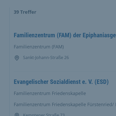
39
Treffer
ten Ergebnisse in der Ergebnisliste und Karte.
Familienzentrum (FAM) der Epiphaniasg
Familienzentrum (FAM)
Sankt-Johann-Straße 26
Evangelischer Sozialdienst e. V. (ESD)
Familienzentrum Friedenskapelle
Familienzentrum Friedenskapelle Fürstenried/
Kemptener Straße 73