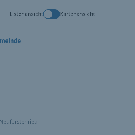
Listenansicht
Kartenansicht
emeinde
 Neuforstenried