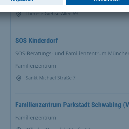
Familienzentrum
Therese-Giehse-Allee 69
SOS Kinderdorf
SOS-Beratungs- und Familienzentrum Münche
Familienzentrum
Sankt-Michael-Straße 7
Familienzentrum Parkstadt Schwabing (Vo
Familienzentrum