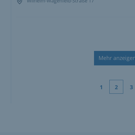
Wilhelm-Wagenfeld-Straße 17
Mehr anzeige
1
2
3