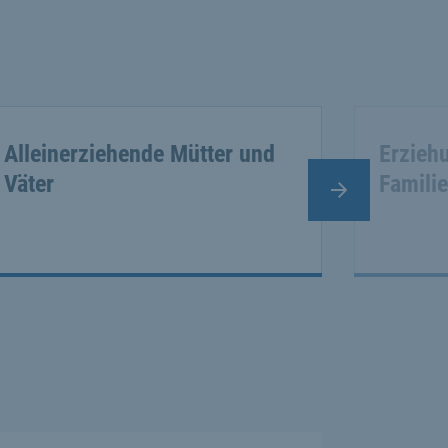
Alleinerziehende Mütter und
Erzieh
Väter
Famili
Nächster Slide