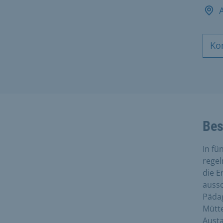
Ko
Bes
In fü
regel
die E
aussc
Pädag
Mütte
Austa