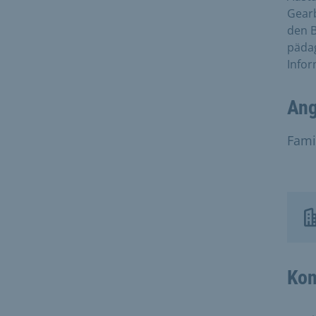
Gearb
den B
päda
Infor
Ang
Fami
Kon