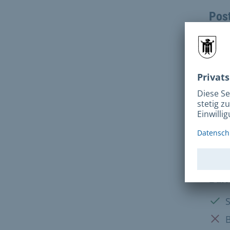
Pos
Fax:
Adr
Alber
8173
Mo, D
Barr
Vorh
Nich