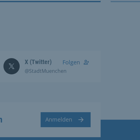
X (Twitter)
Folgen
@StadtMuenchen
n
Anmelden