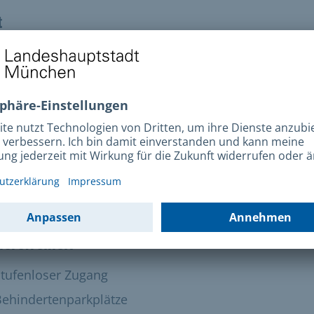
t
+49 89 99848050
esse
t-Schweitzer-Straße 66
5 München
o 9-12 Uhr
ierefreiheit
anden:
Stufenloser Zugang
t vorhanden:
Behindertenparkplätze