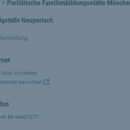
 – Paritätische Familienbildungsstätte Münche
gstelle Neuperlach
lienbildung
rnet
-Mail schreiben
Website besuchen
efon
+49 89 94467577