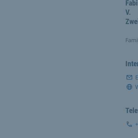
Fabi
V.
Zwei
Fami
Inte
E
Tel