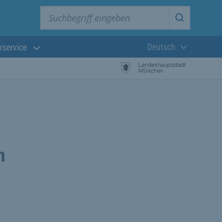
Suchbegriff eingeben
Suche star
Deutsch
rservice
Aktuelle Sprach
n