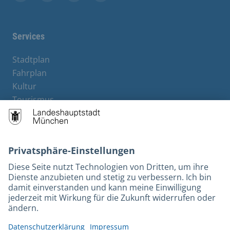
Stadt München auf Facebook
Stadt München auf Instagram
Stadt München auf YouTube
Stadt München auf X
Services
Stadtplan
Fahrplan
Kultur
Tourismus
M-Strom
Bürgerservice
Hotels
Rechtliches und Kontakt
Barrierefreiheit
Leichte Sprache
Gebärdensprache