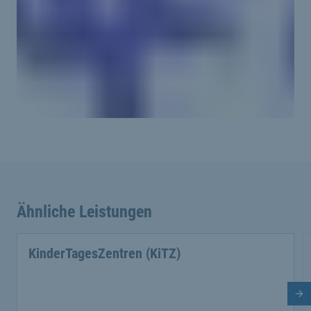
Ähnliche Leistungen
KinderTagesZentren (KiTZ)
Nä