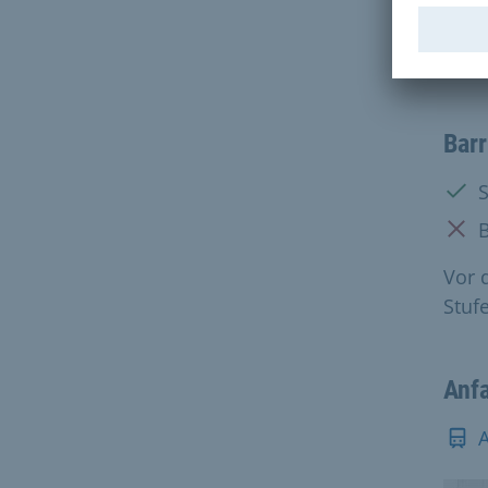
Mo.-D
Kind
Mo.-D
Barr
Vorh
Nich
Vor 
Stuf
Anf