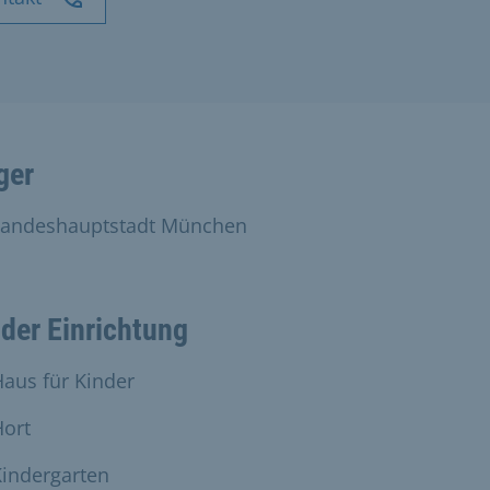
ger
Landeshauptstadt München
 der Einrichtung
aus für Kinder
Hort
Kindergarten