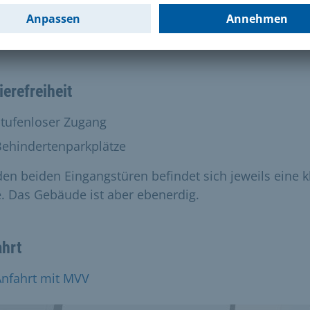
o. 11:00-17:30 Uhr und Fr. 11:00-16:00 Uhr
ergarten:
o. 7:00-17:30 Uhr und Fr. 7:00-16:30 Uhr
ierefreiheit
anden:
Stufenloser Zugang
t vorhanden:
Behindertenparkplätze
den beiden Eingangstüren befindet sich jeweils eine k
e. Das Gebäude ist aber ebenerdig.
ahrt
Anfahrt mit MVV