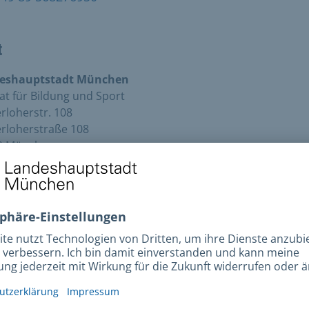
t
eshauptstadt München
at für Bildung und Sport
loherstr. 108
rloherstraße 108
9 München
+49 89 568276944
esse
rloherstraße 108
9 München