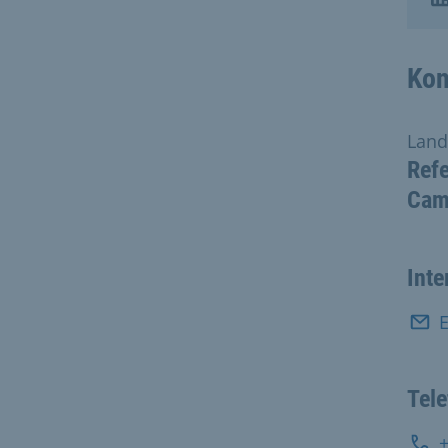
Kon
Land
Refe
Came
Inte
E
Tel