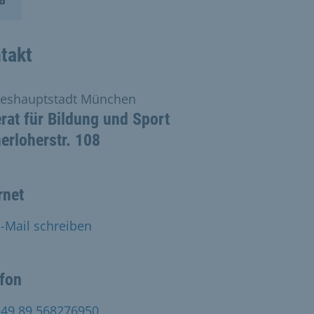
takt
eshauptstadt München
rat für Bildung und Sport
rloherstr. 108
rnet
-Mail schreiben
efon
+49 89 568276950