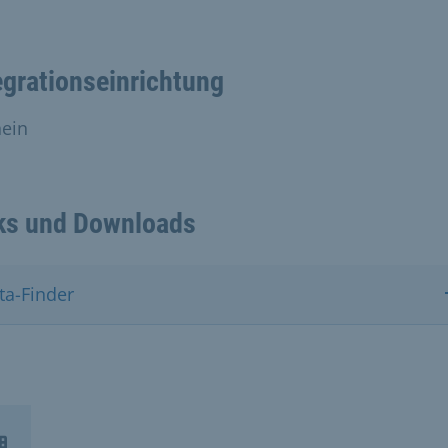
egrationseinrichtung
nein
ks und Downloads
ta-Finder