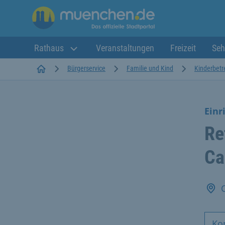
Rathaus
Veranstaltungen
Freizeit
Seh
Startseite
Bürgerservice
Familie und Kind
Kinderbet
Einr
Re
Ca
Ko