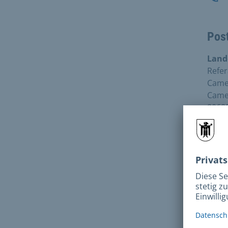
Pos
Land
Refer
Camer
Came
8068
Fax:
Adr
Came
8068
Hort: