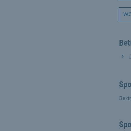
WC
Bet
Spo
Bezi
Spo