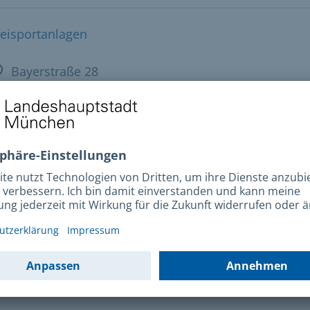
reisportanlagen
Bayerstraße 28
+49 89 233-83715
tails
takt