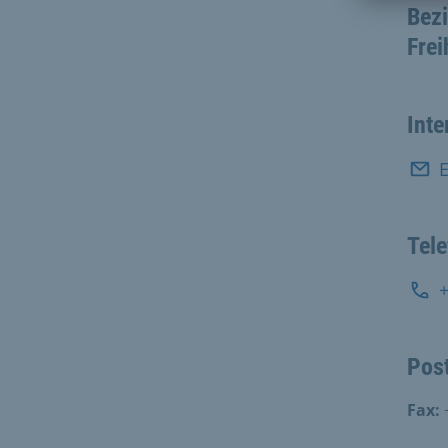
Bezi
Fre
Inte
E
Tel
Pos
Fax: