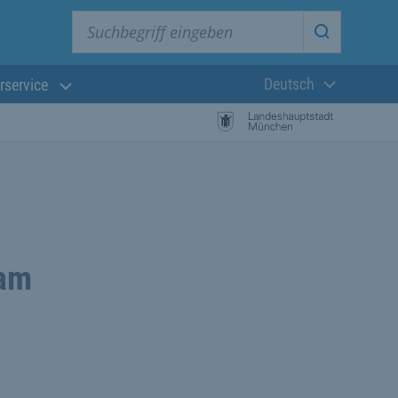
Suchbegriff eingeben
Suche star
Deutsch
rservice
Aktuelle Sprach
ham