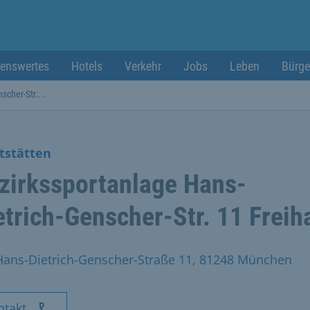
enswertes
Hotels
Verkehr
Jobs
Leben
Bürge
scher-Str....
tstätten
zirkssportanlage Hans-
etrich-Genscher-Str. 11 Frei
Hans-Dietrich-Genscher-Straße 11, 81248 München
ntakt