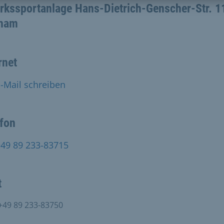
rkssportanlage Hans-Dietrich-Genscher-Str. 1
iham
rnet
-Mail schreiben
efon
+49 89 233-83715
t
+49 89 233-83750