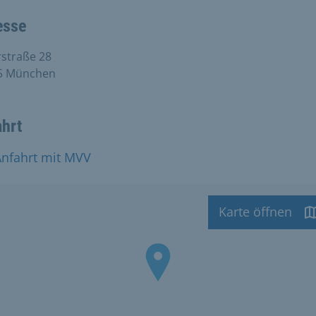
esse
straße 28
5 München
ahrt
Anfahrt mit MVV
Karte öffnen