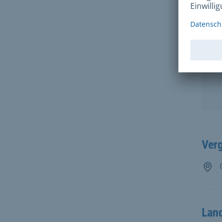
Ver
G
Lan