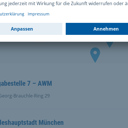
gabestelle 7 – AWM
eorg-Brauchle-Ring 29
deshauptstadt München