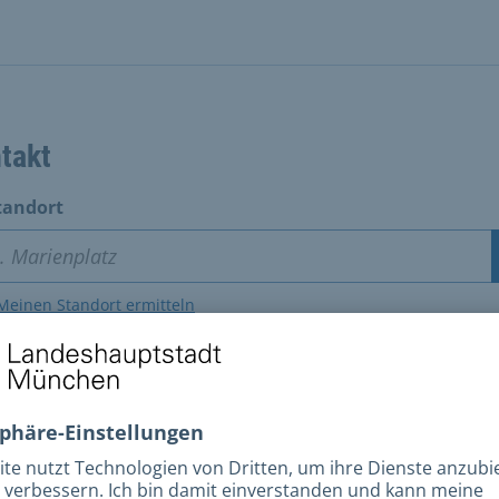
takt
tandort
Meinen Standort ermitteln
Karte öffnen