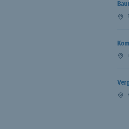
Bau
F
Kom
D
Verg
H