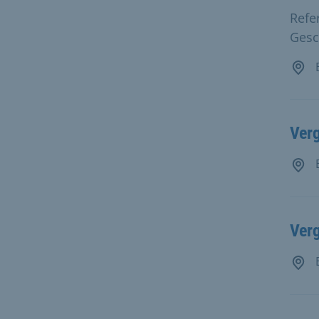
Refe
Gesc
B
Verg
B
Verg
B