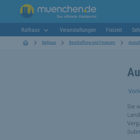
Rathaus
Veranstaltungen
Freizeit
Seh
Startseite
Rathaus
Beschaffung und Finanzen
Aussc
Au
Vorl
Sie 
Land
Verg
Subm