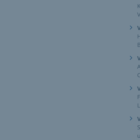
H
A
F
L
S
u