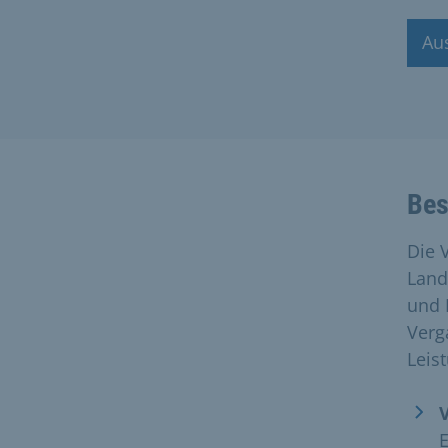
Au
Bes
Die 
Land
und 
Verg
Leis
E