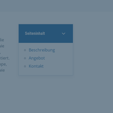
Seiteninhalt
die
wie
Beschreibung
,
iert.
Angebot
ppe,
Kontakt
wie