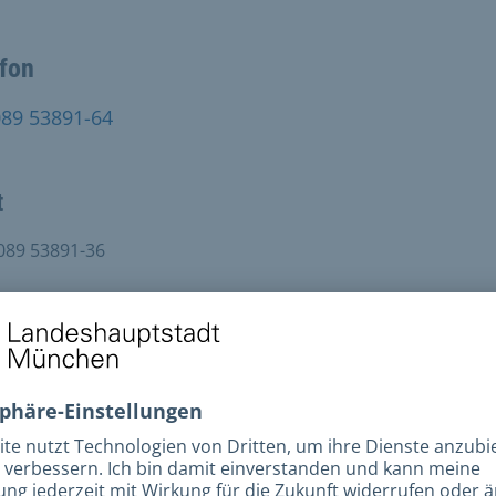
efon
089 53891-64
t
089 53891-36
esse
hestraße 28
6 München
i 9-14 Uhr