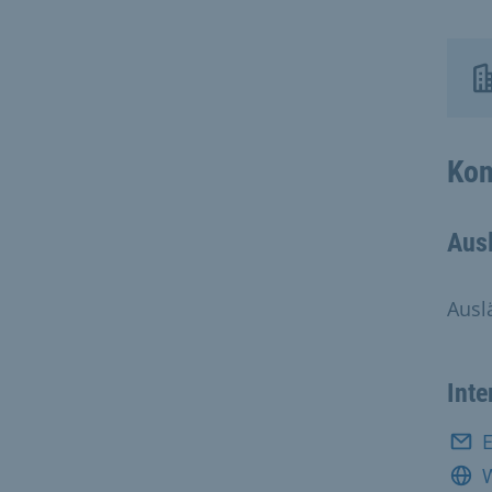
Kon
Ausl
Ausl
Inte
E