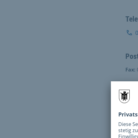
Tel
Pos
Fax:
Adr
Goet
8033
Mo-M