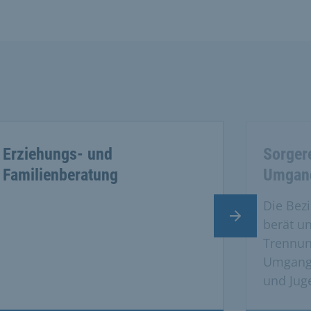
Erziehungs- und
Sorgere
Familienberatung
Umgan
Die Bezi
Nächster Slide
berät un
Trennun
Umgangs
und Jug