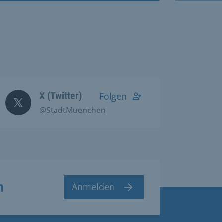
X (Twitter)
Folgen
@StadtMuenchen
n
Anmelden