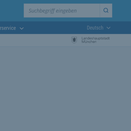
Suchbegriff eingeben
Suche star
Deutsch
rservice
Aktuelle Sprach
.