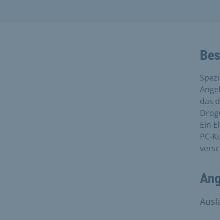
Bes
Spezi
Ange
das d
Droge
Ein E
PC-Ku
vers
Ang
Ausl