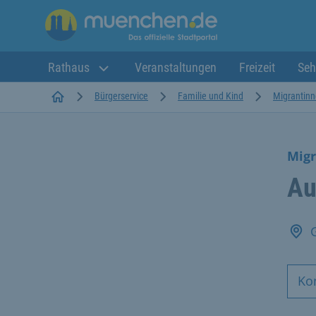
Rathaus
Veranstaltungen
Freizeit
Seh
Startseite
Bürgerservice
Familie und Kind
Migrantinn
Migr
Au
Ko