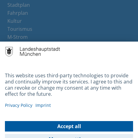
Stadtplan
Fahrplan
Kultur
Tourismus
M-Strom
Bürgerservice
Hotels
Contact
Barrierefreiheit
Leichte Sprache
Gebärdensprache
Datenschutz
Kontakt
Impressum