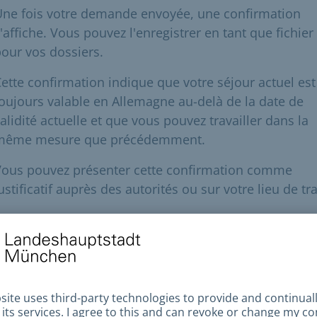
Une fois votre demande envoyée, une confirmation
'affiche. Vous pouvez l'enregistrer en tant que fichie
our vos dossiers.
ette confirmation indique que votre séjour actuel est
oujours valable en Allemagne au-delà de la date de
alidité actuelle et que vous pouvez travailler dans la
même mesure que précédemment.
Vous pouvez présenter cette confirmation comme
ustificatif auprès des autorités ou sur votre lieu de tra
Une fois votre demande examinée, vous recevrez un
endez-vous.
e de validité