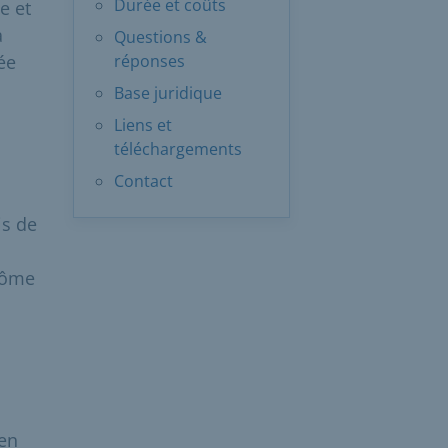
Durée et coûts
e et
a
Questions &
ée
réponses
Base juridique
Liens et
téléchargements
Contact
is de
lôme
en