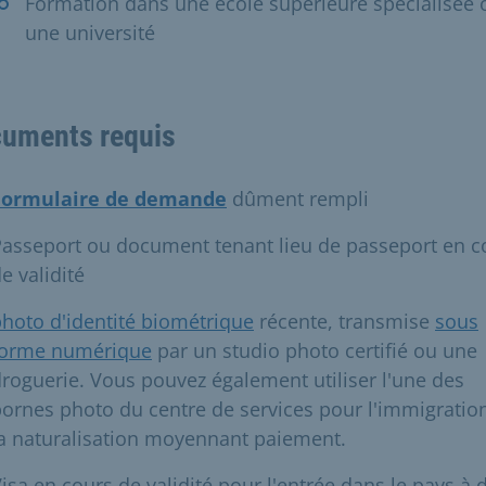
Formation dans une école supérieure spécialisée 
une université
uments requis
Formulaire de demande
dûment rempli
asseport ou document tenant lieu de passeport en c
e validité
hoto d'identité biométrique
récente, transmise
sous
forme numérique
par un studio photo certifié ou une
roguerie. Vous pouvez également utiliser l'une des
ornes photo du centre de services pour l'immigration
a naturalisation moyennant paiement.
isa en cours de validité pour l'entrée dans le pays à 