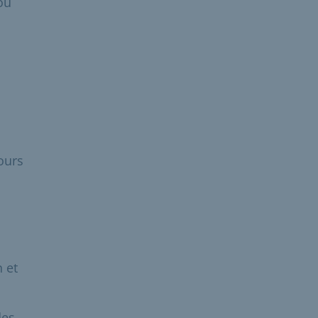
ou
ours
 et
des