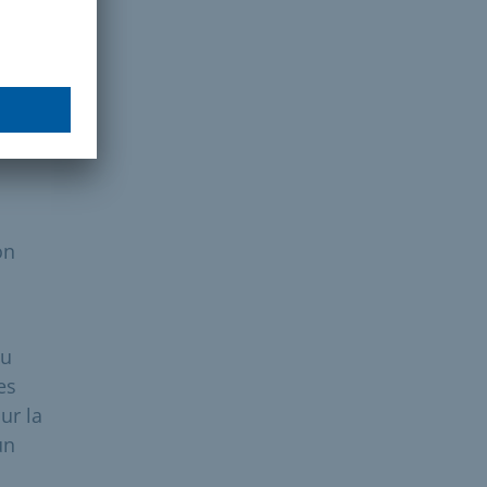
st
on
du
es
ur la
un