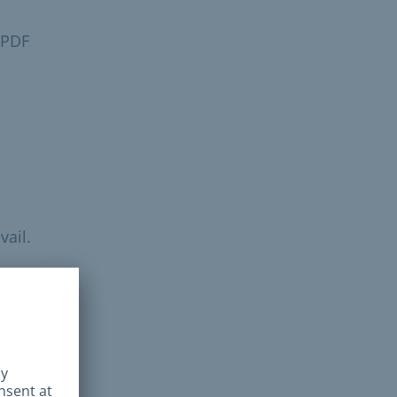
r PDF
vail.