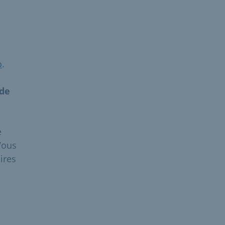
o
.
 de
e
Vous
ires