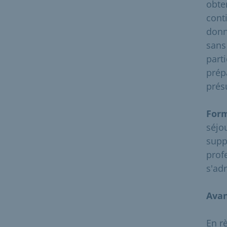
obte
cont
donné
sans
part
prép
prés
Form
séjo
supp
prof
s'ad
Avan
En r