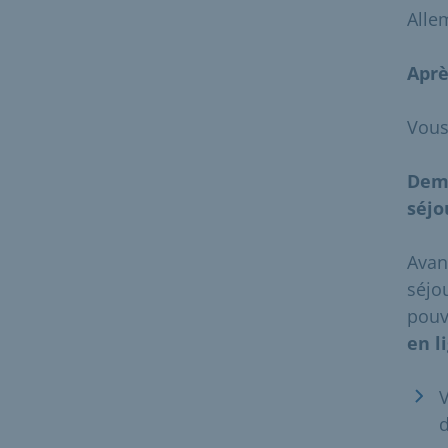
Alle
Aprè
Vous
Dema
séjo
Avan
séjo
pouv
en l
V
d