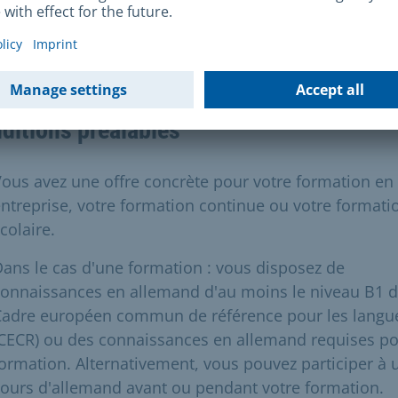
ermis de séjour pour formation initiale ou continue e
vré pour la durée de la formation concernée ainsi que
 six mois supplémentaires.
ditions préalables
ous avez une offre concrète pour votre formation en
ntreprise, votre formation continue ou votre formati
colaire.
ans le cas d'une formation : vous disposez de
onnaissances en allemand d'au moins le niveau B1 
Cadre européen commun de référence pour les langu
CECR) ou des connaissances en allemand requises po
ormation. Alternativement, vous pouvez participer à 
ours d'allemand avant ou pendant votre formation.