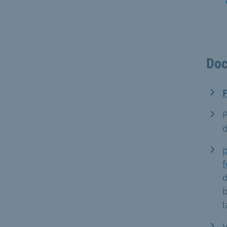
Doc
P
d
p
d
b
l
V