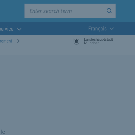
Enter search term
Start searc
Français
service
Langue actuelle
nnement
le