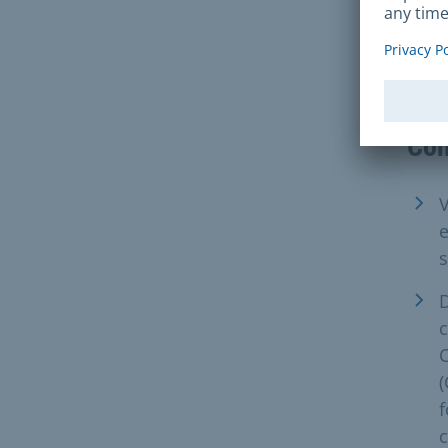
Le p
déli
pour
Con
V
e
s
D
c
(
f
c