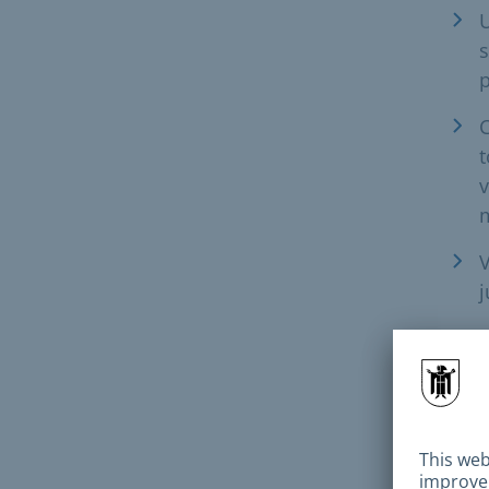
s
p
C
t
v
j
r
Duré