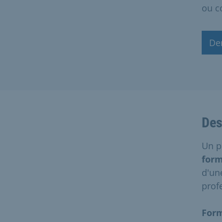
ou c
De
Des
Un p
form
d'u
prof
Form