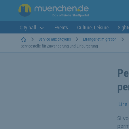
City hall
Events
Culture, Leisure
Sight
Startseite
Service aux citoyens
Étranger et migration
Servicestelle für Zuwanderung und Einbürgerung
Pe
pe
Lire
Si v
perm