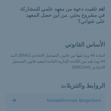
لقد تلقيت دعوة من معهد علمي للمشاركة
في مشروع بحثي. من أين حصل المعهد
على عنواني؟
الأساس القانوني
المادة 44 وما يليها من قانون التسجيل الاتحادي (BMG)؛ البند
44 وما يليه من اللائحة الإدارية العامة لتنفيذ قانون التسجيل
الاتحادي (BMGVwV)
الروابط والتنزيلات
Kontaktformular Bürgerbüro