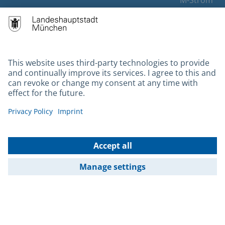
M-Strom
Bürgerservice
Hotels
Contact
Barrierefreiheit
Leichte Sprache
Gebärdensprache
Datenschutz
Kontakt
Impressum
© 2026 Portal München Betriebs GmbH & Co. KG - Ein Service der
Landeshauptstadt München und der Stadtwerke München GmbH