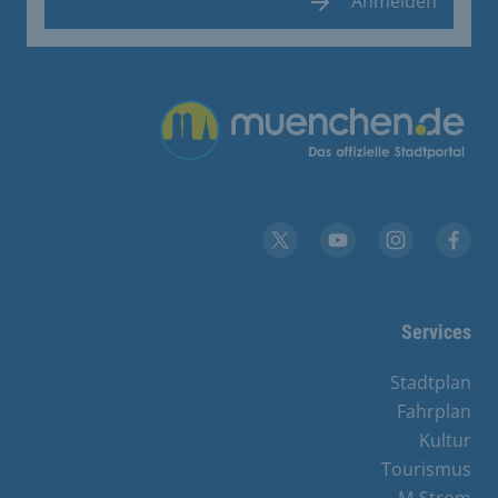
Anmelden
Übergreifende Links
YouTube
X
Instagram
Facebook
Services
Stadtplan
Fahrplan
Kultur
Tourismus