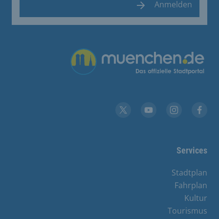
Anmelden
Übergreifende Links
YouTube
X
Instagram
Facebook
Services
Stadtplan
Fahrplan
Kultur
Tourismus