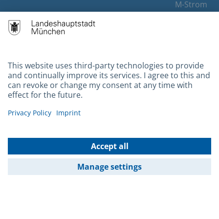
M-Strom
Bürgerservice
Hotels
Contact
Barrierefreiheit
Leichte Sprache
Gebärdensprache
Datenschutz
Kontakt
Impressum
© 2026 Portal München Betriebs GmbH & Co. KG - Ein Service der
Landeshauptstadt München und der Stadtwerke München GmbH