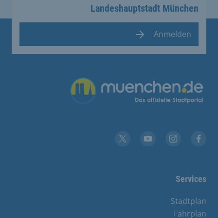
Landeshauptstadt München
Anmelden
Übergreifende Links
YouTube
X
Instagram
Facebook
Services
Stadtplan
Fahrplan