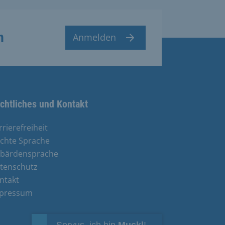
n
Anmelden
chtliches und Kontakt
rrierefreiheit
ichte Sprache
bärdensprache
tenschutz
ntakt
pressum
Servus, ich bin
Muckl
!