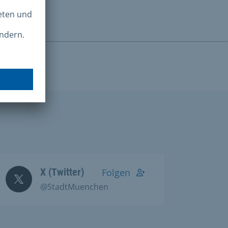
X (Twitter)
Folgen
@StadtMuenchen