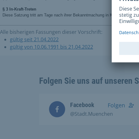
Alle bisherigen Fassungen dieser Vorschrift:
gültig seit 21.04.2022
gültig von 10.06.1991 bis 21.04.2022
Folgen Sie uns auf unseren 
Facebook
Folgen
@Stadt.Muenchen