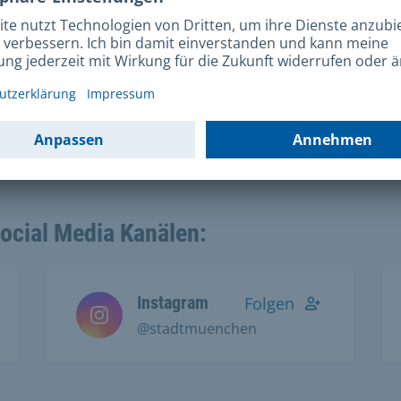
Social Media Kanälen:
Instagram
Folgen
@stadtmuenchen