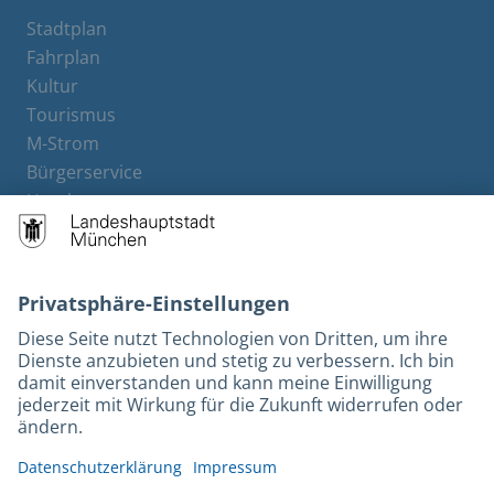
Stadtplan
Fahrplan
Kultur
Tourismus
M-Strom
Bürgerservice
Hotels
Kontakt
Barrierefreiheit
Leichte Sprache
Gebärdensprache
Datenschutz
Kontakt
Impressum