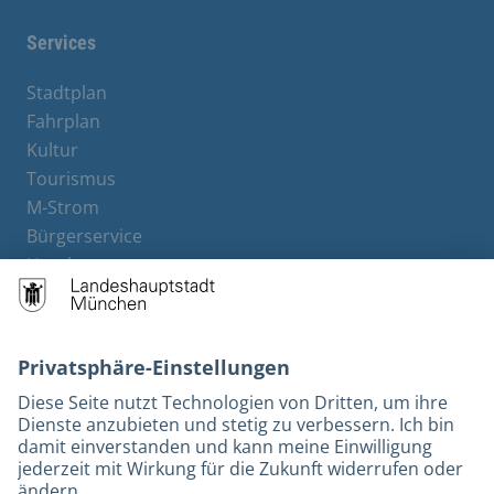
Services
Stadtplan
Fahrplan
Kultur
Tourismus
M-Strom
Bürgerservice
Hotels
Kontakt
Barrierefreiheit
Leichte Sprache
Gebärdensprache
Datenschutz