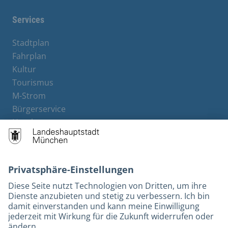
Services
Stadtplan
Fahrplan
Kultur
Tourismus
M-Strom
Bürgerservice
Hotels
Kontakt
Barrierefreiheit
Leichte Sprache
Gebärdensprache
Datenschutz