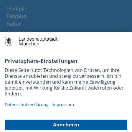
Stadtplan
Fahrplan
Kultur
Tourismus
M-Strom
Bürgerservice
Hotels
Kontakt
Barrierefreiheit
Leichte Sprache
Gebärdensprache
Datenschutz
Kontakt
Impressum