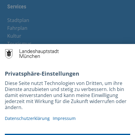
Services
Stadtplan
Fahrplan
Kultur
Tourismus
M-Strom
Bürgerservice
Hotels
Kontakt
Barrierefreiheit
Leichte Sprache
Gebärdensprache
Datenschutz
Kontakt