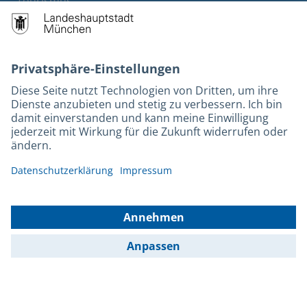
Tourismus
M-Strom
Bürgerservice
Hotels
Kontakt
Barrierefreiheit
Leichte Sprache
Gebärdensprache
Datenschutz
Kontakt
Impressum
© 2025 Portal München Betriebs GmbH & Co. KG - Ein Service der
Landeshauptstadt München und der Stadtwerke München GmbH