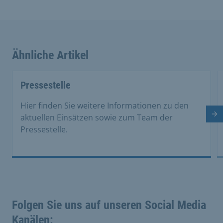
Ähnliche Artikel
This is a carousel with rotating cards. Use the previous 
Pressestelle
Hier finden Sie weitere Informationen zu den
aktuellen Einsätzen sowie zum Team der
Nä
Pressestelle.
Folgen Sie uns auf unseren Social Media
Kanälen: