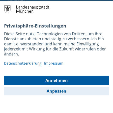
Tourismus
M-Strom
Bürgerservice
Hotels
Kontakt
Barrierefreiheit
Leichte Sprache
Gebärdensprache
Datenschutz
Kontakt
Impressum
© 2025 Portal München Betriebs GmbH & Co. KG - Ein Service der
Landeshauptstadt München und der Stadtwerke München GmbH