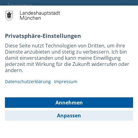
Tourismus
M-Strom
Bürgerservice
Hotels
Kontakt
Barrierefreiheit
Leichte Sprache
Gebärdensprache
Datenschutz
Kontakt
Impressum
© 2025 Portal München Betriebs GmbH & Co. KG - Ein Service der