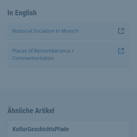
In English
National Socialism in Munich
Places of Rememberance /
Commemortation
Ähnliche Artikel
This is a carousel with rotating cards. Use the previous 
KulturGeschichtsPfade