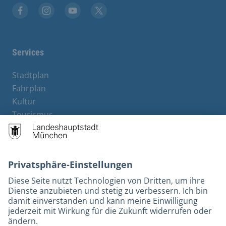
Facebook
Instagram
YouTube
Twitter
Services
Stadtplan
Fahrplan
Kultur
Tourismus
M-Strom
Bürgerservice
Hotels
Kontakt
Barrierefreiheit
Leichte Sprache