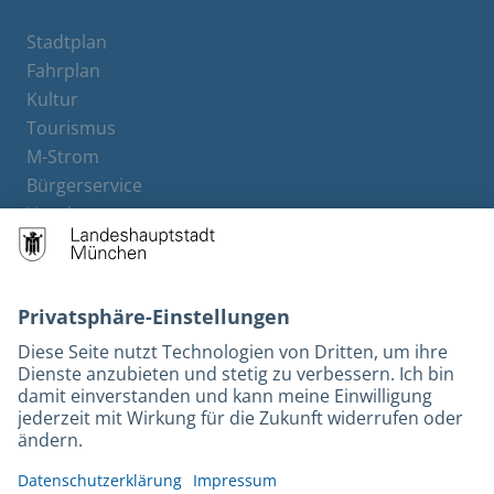
Stadtplan
Fahrplan
Kultur
Tourismus
M-Strom
Bürgerservice
Hotels
Kontakt
Barrierefreiheit
Leichte Sprache
Gebärdensprache
Datenschutz
Kontakt
Impressum