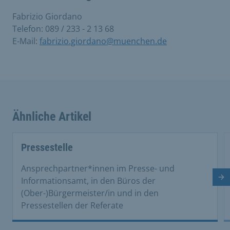
Fabrizio Giordano
Telefon: 089 / 233 - 2 13 68
E-Mail:
fabrizio.giordano@muenchen.de
Ähnliche Artikel
This is a carousel with rotating cards. Use the previous 
Pressestelle
Ansprechpartner*innen im Presse- und
Nä
Informationsamt, in den Büros der
(Ober-)Bürgermeister/in und in den
Pressestellen der Referate