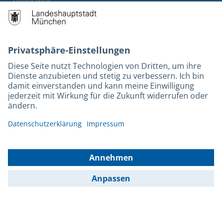
Tourismus
M-Strom
Bürgerservice
Hotels
Kontakt
Barrierefreiheit
Leichte Sprache
Gebärdensprache
Datenschutz
Kontakt
Impressum
© 2025 Portal München Betriebs GmbH & Co. KG - Ein Service der
Landeshauptstadt München und der Stadtwerke München GmbH