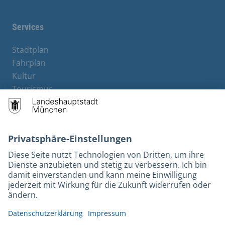
Services
Stadtplan
Fahrplan
Kultur
Tourismus
M-Strom
Bürgerservice
Hotels
Kontakt
Barrierefreiheit
Leichte Sprache
Gebärdensprache