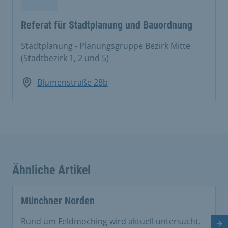
Referat für Stadtplanung und Bauordnung
Stadtplanung - Planungsgruppe Bezirk Mitte
(Stadtbezirk 1, 2 und 5)
Blumenstraße 28b
Ähnliche Artikel
This is a carousel with rotating cards. Use the previous 
Münchner Norden
Rund um Feldmoching wird aktuell untersucht,
Nä