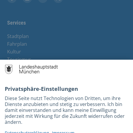
Facebook
Instagram
YouTube
Twitter
Services
Stadtplan
Fahrplan
Kultur
Tourismus
M-Strom
Bürgerservice
Hotels
Kontakt
Barrierefreiheit
Leichte Sprache
Gebärdensprache