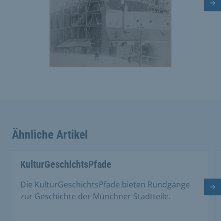
Nä
Ähnliche Artikel
This is a carousel with rotating cards. Use the previous 
KulturGeschichtsPfade
Die KulturGeschichtsPfade bieten Rundgänge
Nä
zur Geschichte der Münchner Stadtteile.