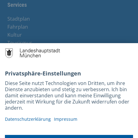
Services
Stadtplan
Fahrplan
Kultur
Tourismus
M-Strom
Bürgerservice
Hotels
Kontakt
Barrierefreiheit
Leichte Sprache
Gebärdensprache
Datenschutz
Kontakt