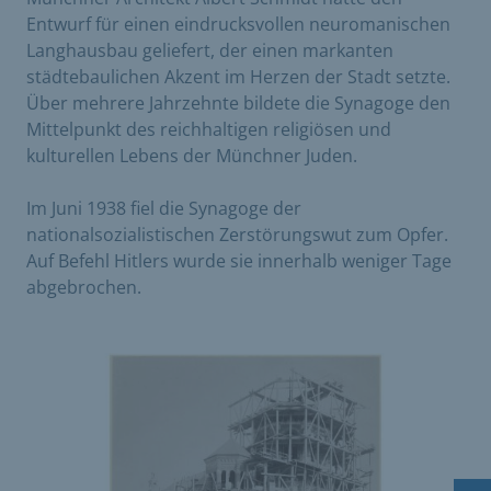
Entwurf für einen eindrucksvollen neuromanischen
Langhausbau geliefert, der einen markanten
städtebaulichen Akzent im Herzen der Stadt setzte.
Über mehrere Jahrzehnte bildete die Synagoge den
Mittelpunkt des reichhaltigen religiösen und
kulturellen Lebens der Münchner Juden.
Im Juni 1938 fiel die Synagoge der
nationalsozialistischen Zerstörungswut zum Opfer.
Auf Befehl Hitlers wurde sie innerhalb weniger Tage
abgebrochen.
Dies ist eine Bildergalerie in einem Slider. Mit den Vor
Vergrößere Bild 0
V