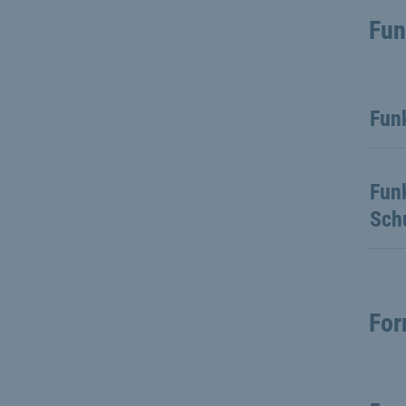
Fun
Fun
Funk
Sch
For