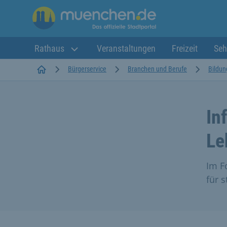
Rathaus
Veranstaltungen
Freizeit
Seh
Startseite
Bürgerservice
Branchen und Berufe
Bildun
In
Le
Im F
für s