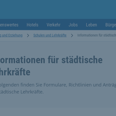
enswertes
Hotels
Verkehr
Jobs
Leben
Bürge
g und Erziehung
Schulen und Lehrkräfte
Informationen für städtisc
formationen für städtische
hrkräfte
olgenden finden Sie Formulare, Richtlinien und Anträ
tädtische Lehrkräfte.