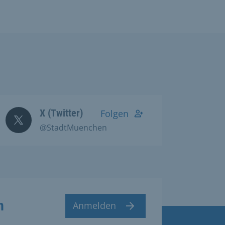
X (Twitter)
Folgen
@StadtMuenchen
n
Anmelden