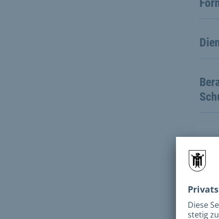
For
Dien
Bera
Schu
Wei
Wei