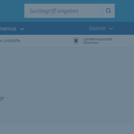
Suchbegriff eingeben
Suche star
Deutsch
rservice
Aktuelle Sprach
he Lehrkräfte
ge