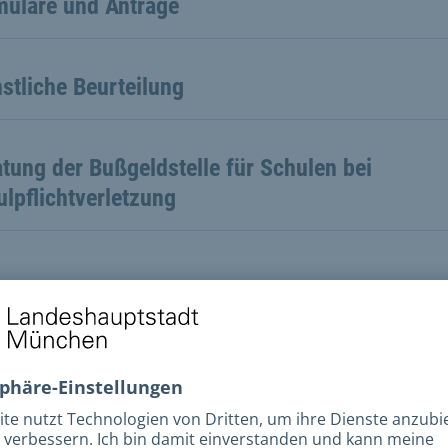
mulare und Anträge
stliche Beurteilung
tung der Bußgeldstelle für Schulen bei
lpflichtverletzung
tere Dokumente
tere Dokumente und Handreichungen