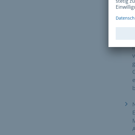
W
n
g
G
e
b
N
A