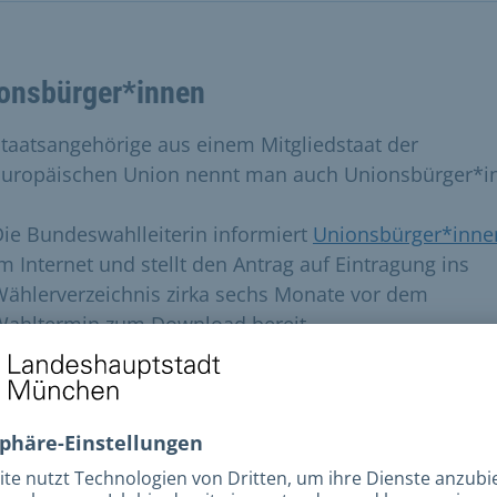
onsbürger*innen
taatsangehörige aus einem Mitgliedstaat der
Europäischen Union nennt man auch Unionsbürger*i
ie Bundeswahlleiterin informiert
Unionsbürger*inne
m Internet und stellt den Antrag auf Eintragung ins
ählerverzeichnis zirka sechs Monate vor dem
Wahltermin zum Download bereit.
In Deutschland lebende Unionsbürger*innen aus and
U-Mitgliedstaaten müssen sich entscheiden, ob sie
ntweder an ihrem Wohnsitz in Deutschland oder in 
Herkunftsland wählen möchten.