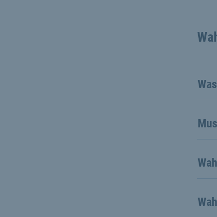
Wah
Was 
Mus
Wah
Wah