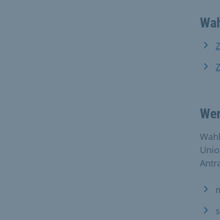
Wah
Z
Wer
Wahl
Unio
Antr
m
s