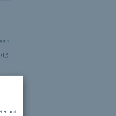
nnen.
n
eren
ihrem