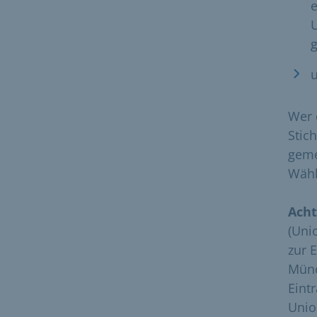
e
g
Wer 
Stic
geme
Wähl
Acht
(Uni
zur 
Münc
Eint
Unio