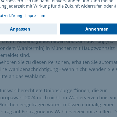
Wahlberechtigte Unionsbürger*innen, die in Münche
wählen möchten und zur Europawahl 2024 bereits im
Wählerverzeichnis von München eingetragen waren,
müssen nichts machen. Sie stehen automatisch wiede
ählerverzeichnis, wenn sie seit der Europawahl 2024
icht im Ausland gelebt haben und zum Stichtag (42. 
vor dem Wahltermin) in München mit Hauptwohnsitz
emeldet sind.
ehören Sie zu diesen Personen, erhalten Sie automa
ine Wahlbenachrichtigung - wenn nicht, wenden Sie 
itte an das Wahlamt.
ur wahlberechtigte Unionsbürger*innen, die zur
Europawahl 2024 noch nicht im Wählerverzeichnis vo
München eingetragen waren, müssen einmalig einen
ntrag auf Eintragung ins Wählerverzeichnis stellen. D