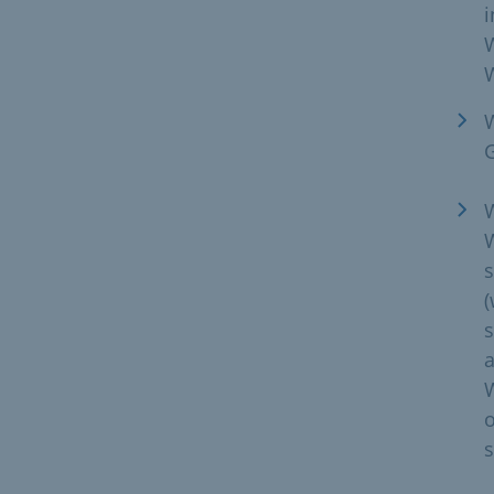
i
W
W
G
W
s
(
s
W
o
s