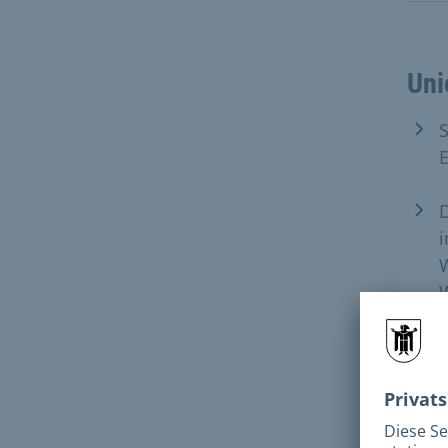
Uni
S
D
i
W
E
e