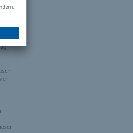
n
r im
Tag
tisch
sich
n
ieser