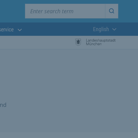
Enter search term
Start searc
English
service
Current langua
und