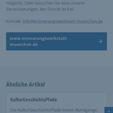
möglich). Oder besuchen Sie eine unserer
Veranstaltungen, der Eintritt ist frei.
Kontakt:
info@erinnerungswerkstatt-muenchen.de
www.erinnerungswerkstatt-
muenchen.de
Ähnliche Artikel
This is a carousel with rotating cards. Use the previous 
KulturGeschichtsPfade
Die KulturGeschichtsPfade bieten Rundgänge
Nä