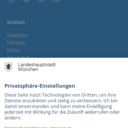
Facebook
Instagram
YouTube
Twitter
Services
Stadtplan
Fahrplan
Kultur
Tourismus
M-Strom
Bürgerservice
Hotels
Kontakt
Barrierefreiheit
Leichte Sprache
Gebärdensprache