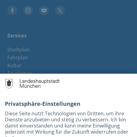
Facebook
Instagram
YouTube
Twitter
Services
Stadtplan
Fahrplan
Kultur
Tourismus
M-Strom
Bürgerservice
Hotels
Kontakt
Barrierefreiheit