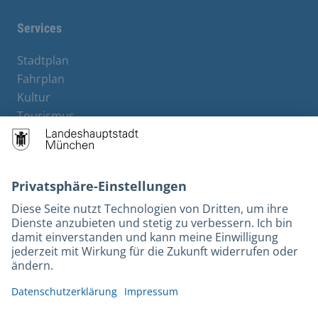
Services
Stadtplan
Fahrplan
Kultur
Tourismus
M-Strom
Bürgerservice
Hotels
Kontakt
Barrierefreiheit
Leichte Sprache
Gebärdensprache
Datenschutz