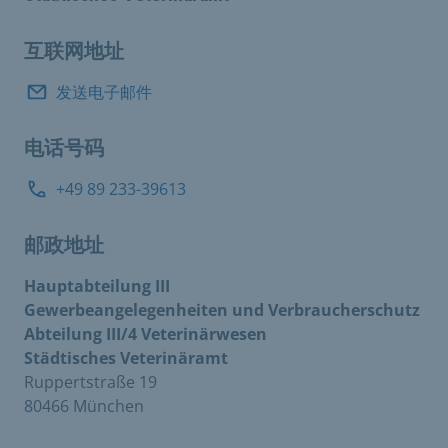
互联网地址
发送电子邮件
电话号码
+49 89 233-39613
邮政地址
Hauptabteilung III
Gewerbeangelegenheiten und Verbraucherschutz
Abteilung III/4 Veterinärwesen
Städtisches Veterinäramt
Ruppertstraße 19
80466 München