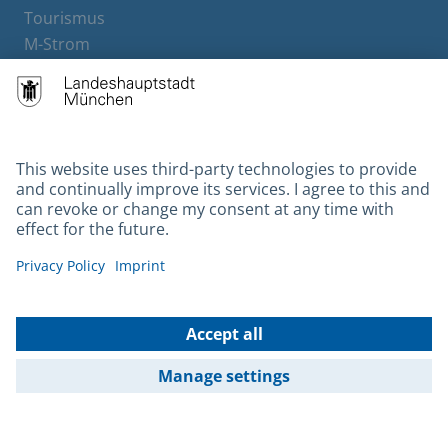
Tourismus
M-Strom
Bürgerservice
Hotels
Contact
Barrierefreiheit
Leichte Sprache
Gebärdensprache
Datenschutz
Kontakt
Impressum
© 2026 Portal München Betriebs GmbH & Co. KG - Ein Service der