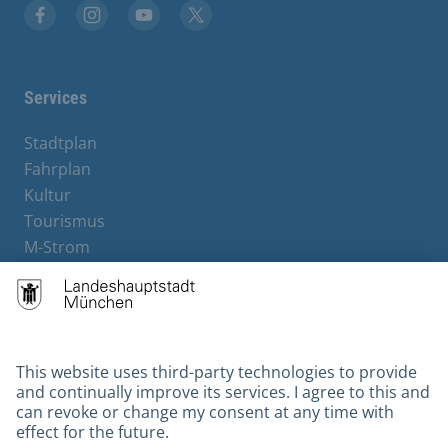
Facebook
Instagram
YouTube
X
Services
Stadtplan
Fahrplan
Kultur
Tourismus
M-Strom
Bürgerservice
Hotels
Contact
Barrierefreiheit
Leichte Sprache