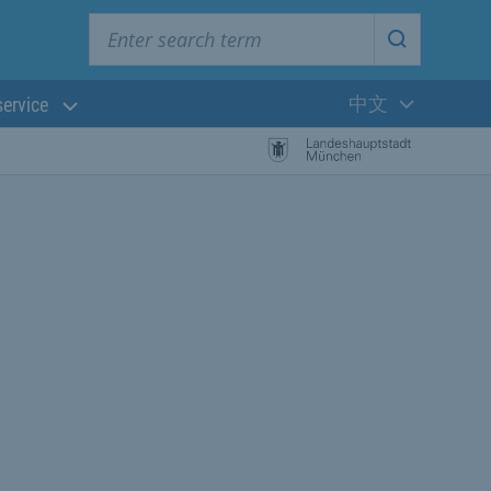
Enter search term
Start searc
中文
service
当前语言: