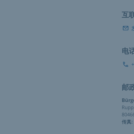
互
电
邮
Bürg
Rupp
8046
传真: