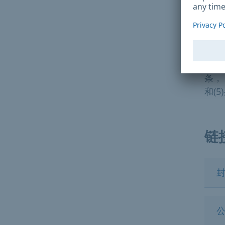
法
§ 《
条，
和(5
链