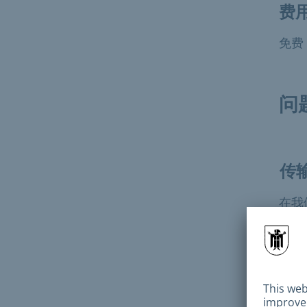
费
免费
问
传
在我
如
吗