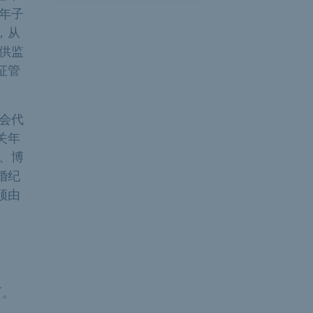
年子
，从
供监
征管
会代
关年
、博
婚纪
须由
可。