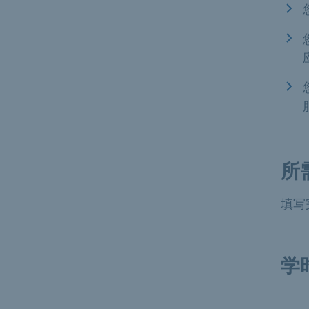
所
填写
学