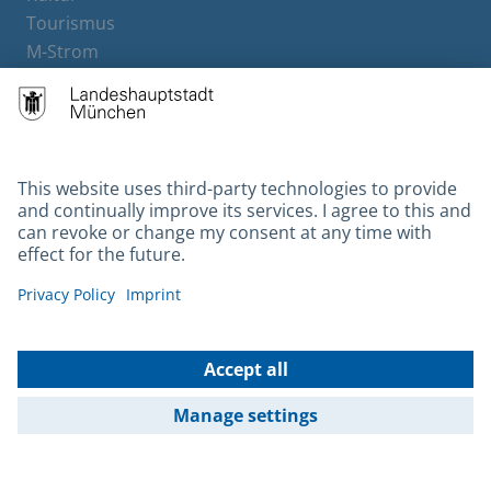
Tourismus
M-Strom
Bürgerservice
Hotels
Contact
Barrierefreiheit
Leichte Sprache
Gebärdensprache
Datenschutz
Kontakt
Impressum
© 2026 Portal München Betriebs GmbH & Co. KG - Ein Service der