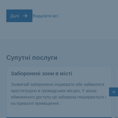
Далі
Видалити всі
Супутні послуги
Заборонені зони в місті
Зазвичай заборонено ініціювати або займатися
проституцією в громадських місцях. У зонах
На
обмеженого доступу ця заборона поширюється і
на приватні приміщення.