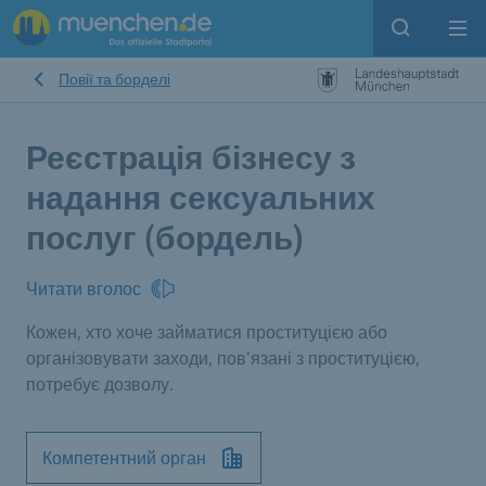
Open sear
Op
Повії та борделі
Реєстрація бізнесу з
надання сексуальних
послуг (бордель)
Читати вголос
Кожен, хто хоче займатися проституцією або
організовувати заходи, пов'язані з проституцією,
потребує дозволу.
Компетентний орган