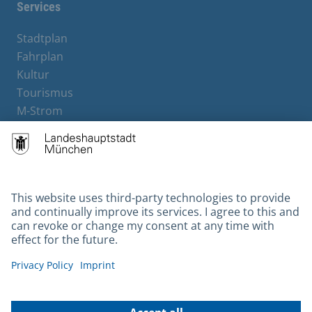
Services
Stadtplan
Fahrplan
Kultur
Tourismus
M-Strom
Bürgerservice
Hotels
Contact
Barrierefreiheit
Leichte Sprache
Gebärdensprache
Datenschutz
Kontakt