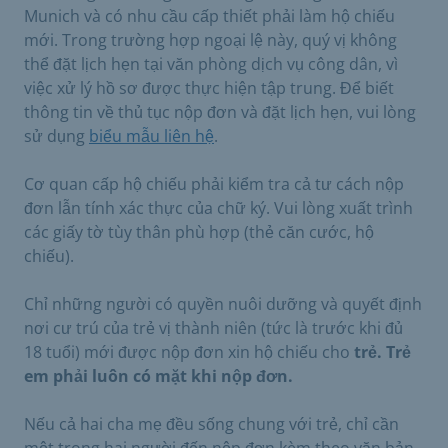
Munich và có nhu cầu cấp thiết phải làm hộ chiếu
mới. Trong trường hợp ngoại lệ này, quý vị không
thể đặt lịch hẹn tại văn phòng dịch vụ công dân, vì
việc xử lý hồ sơ được thực hiện tập trung. Để biết
thông tin về thủ tục nộp đơn và đặt lịch hẹn, vui lòng
sử dụng
biểu mẫu liên hệ
.
Cơ quan cấp hộ chiếu phải kiểm tra cả tư cách nộp
đơn lẫn tính xác thực của chữ ký. Vui lòng xuất trình
các giấy tờ tùy thân phù hợp (thẻ căn cước, hộ
chiếu).
Chỉ những người có quyền nuôi dưỡng và quyết định
nơi cư trú của trẻ vị thành niên (tức là trước khi đủ
18 tuổi) mới được nộp đơn xin hộ chiếu cho
trẻ. Trẻ
em phải luôn có mặt khi nộp đơn.
Nếu cả hai cha mẹ đều sống chung với trẻ, chỉ cần
một trong hai người đến nộp đơn kèm theo văn bản