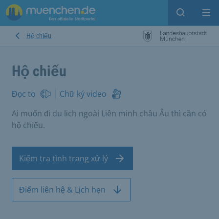
Open sear
Op
Hộ chiếu
Hộ chiếu
Đọc to
Chữ ký video
Ai muốn đi du lịch ngoài Liên minh châu Âu thì cần có
hộ chiếu.
Kiểm tra tình trạng xử lý
Điểm liên hệ & Lịch hẹn