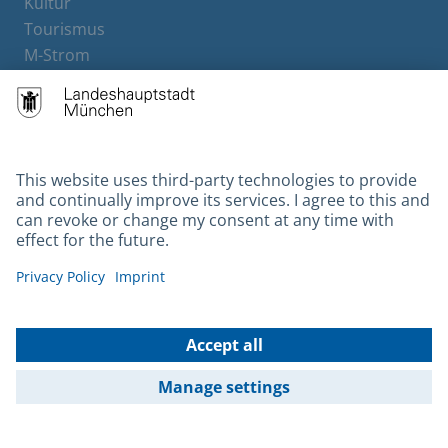
Kultur
Tourismus
M-Strom
Bürgerservice
Hotels
Contact
Barrierefreiheit
Leichte Sprache
Gebärdensprache
Datenschutz
Kontakt
Impressum
© 2026 Portal München Betriebs GmbH & Co. KG - Ein Service der