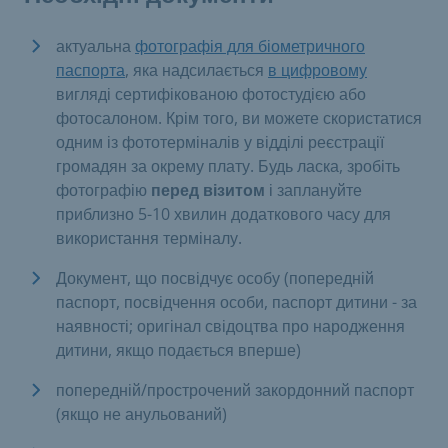
актуальна
фотографія для біометричного
паспорта
, яка надсилається
в цифровому
вигляді сертифікованою фотостудією або
фотосалоном. Крім того, ви можете скористатися
одним із фототерміналів у відділі реєстрації
громадян за окрему плату. Будь ласка, зробіть
фотографію
перед візитом
і заплануйте
приблизно 5-10 хвилин додаткового часу для
використання терміналу.
Документ, що посвідчує особу (попередній
паспорт, посвідчення особи, паспорт дитини - за
наявності; оригінал свідоцтва про народження
дитини, якщо подається вперше)
попередній/прострочений закордонний паспорт
(якщо не анульований)