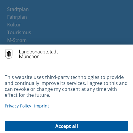
Stadtplan
Fahrplan
Kultur
Tourismus
M-Strom
Bürgerservice
Hotels
Contact
Barrierefreiheit
Leichte Sprache
Gebärdensprache
Datenschutz
Kontakt
Impressum