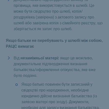
прізвища, яке використовується в шлюбі. Це
може бути свідоцтво про шлюб, копія/
роздруківка (завірена) з актового запису про
шлюб або завірена копія з сімейного реєстру, що
зберігається як запис про шлюб.
Якщо батьки не перебувають у шлюбі між собою,
РАЦС вимагає
Від
незаміжньої матері:
якщо це можливо,
документальне підтвердження визнання
батьківства/оформлення опікунства, яке вже
було подано.
Якщо батько повинен бути записаний у
свідоцтві про народження, необхідне
юридично дійсне визнання батьківства (із
заявою матері про згоду). Документи,
необхідні для запису визнання батьківства,