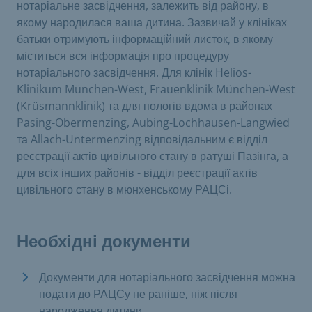
нотаріальне засвідчення, залежить від району, в
якому народилася ваша дитина. Зазвичай у клініках
батьки отримують інформаційний листок, в якому
міститься вся інформація про процедуру
нотаріального засвідчення. Для клінік Helios-
Klinikum München-West, Frauenklinik München-West
(Krüsmannklinik) та для пологів вдома в районах
Pasing-Obermenzing, Aubing-Lochhausen-Langwied
та Allach-Untermenzing відповідальним є відділ
реєстрації актів цивільного стану в ратуші Пазінга, а
для всіх інших районів - відділ реєстрації актів
цивільного стану в мюнхенському РАЦСі.
Необхідні документи
Документи для нотаріального засвідчення можна
подати до РАЦСу не раніше, ніж після
народження дитини.