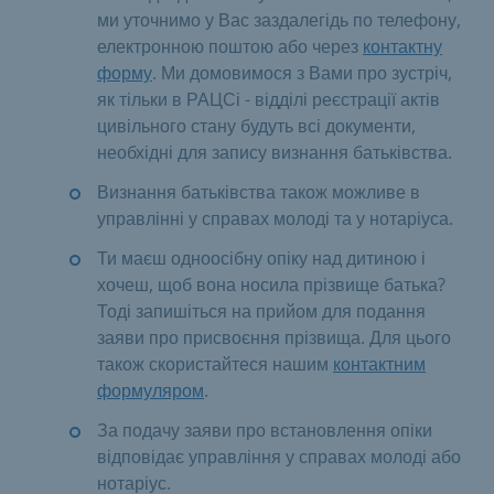
ми уточнимо у Вас заздалегідь по телефону,
електронною поштою або через
контактну
форму
. Ми домовимося з Вами про зустріч,
як тільки в РАЦСі - відділі реєстрації актів
цивільного стану будуть всі документи,
необхідні для запису визнання батьківства.
Визнання батьківства також можливе в
управлінні у справах молоді та у нотаріуса.
Ти маєш одноосібну опіку над дитиною і
хочеш, щоб вона носила прізвище батька?
Тоді запишіться на прийом для подання
заяви про присвоєння прізвища. Для цього
також скористайтеся нашим
контактним
формуляром
.
За подачу заяви про встановлення опіки
відповідає управління у справах молоді або
нотаріус.