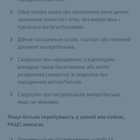
Обов'язкова заява про присвоєння імені дитині,
заповнена повністю і чітко, без викреслень і
підписана матір'ю/батьками.
Дійсне посвідчення особи, паспорт або проїзний
документ матері/батьків.
Свідоцтво про народження, у відповідних
випадках також багатомовне або копія/
роздруківка (завірена) зі свідоцтва про
народження матері/батьків.
Свідоцтво про натуралізацію матері/батьків,
якщо це можливо.
Якщо батьки перебувають у шлюбі між собою,
РАЦС вимагає
Документальне підтвердження шлюбу та