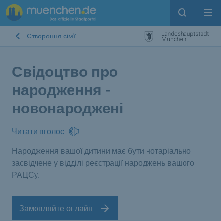
Open sear
Op
Створення сім'ї
Свідоцтво про
народження -
новонароджені
Читати вголос
Народження вашої дитини має бути нотаріально
засвідчене у відділі реєстрації народжень вашого
РАЦСу.
Замовляйте онлайн