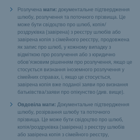
Розлучена
мати:
документальне підтвердження
шлюбу, розлучення та поточного прізвища. Це
може бути свідоцтво про шлюб, копія/
роздруківка (завірена) з реєстру шлюбів або
завірена копія з сімейного реєстру, продовжена
як запис про шлюб, у кожному випадку з
відміткою про розлучення або з юридично
обов'язковим рішенням про розлучення, якщо це
стосується визнання іноземного розлучення у
сімейних справах, і, якщо це стосується,
завірена копія вже поданої заяви про визнання
батьківства/заяви про опікунство (див. вище).
Овдовіла мати:
Документальне підтвердження
шлюбу, розірвання шлюбу та поточного
прізвища. Це може бути свідоцтво про шлюб,
копія/роздруківка (завірена) з реєстру шлюбів
або завірена копія з сімейного реєстру,