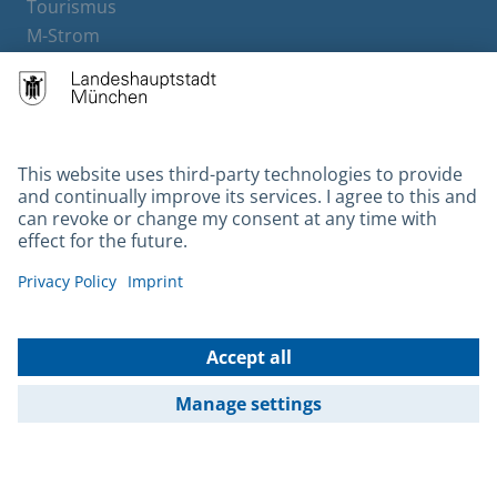
Tourismus
M-Strom
Bürgerservice
Hotels
Contact
Barrierefreiheit
Leichte Sprache
Gebärdensprache
Datenschutz
Kontakt
Impressum
© 2026 Portal München Betriebs GmbH & Co. KG - Ein Service der
Landeshauptstadt München und der Stadtwerke München GmbH