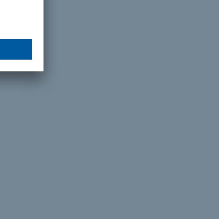
на
чик