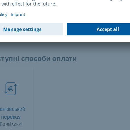
а за спеціальне використання: немає
ткові приватні витрати на будівництво та вказівники 
еті, можливо, також на дозвіл на будівельний майдан
встановлення паркету
тупні способи оплати
анківський
переказ
Банківські