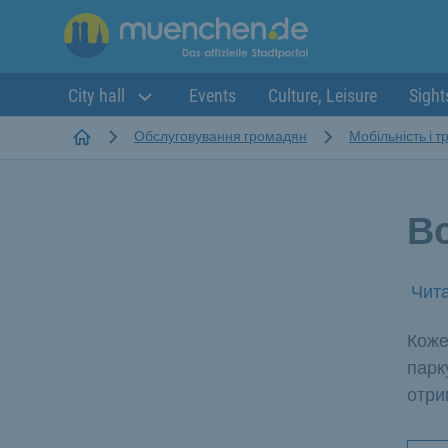
City hall
Events
Culture, Leisure
Sight
Startseite
Обслуговування громадян
Мобільність і 
В
Чита
Коже
парк
отри