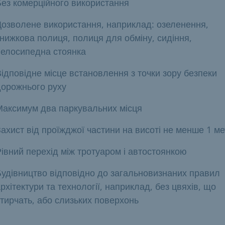
Без комерційного використання
Дозволене використання, наприклад: озеленення,
нижкова полиця, полиця для обміну, сидіння,
велосипедна стоянка
ідповідне місце встановлення з точки зору безпеки
дорожнього руху
Максимум два паркувальних місця
ахист від проїжджої частини на висоті не менше 1 м
івний перехід між тротуаром і автостоянкою
Будівництво відповідно до загальновизнаних правил
рхітектури та технології, наприклад, без цвяхів, що
тирчать, або слизьких поверхонь