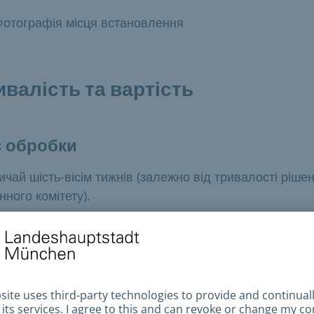
Фотографія місця встановлення
ивалість та вартість
с обробки
ичай шість-вісім тижнів (залежно від тривалості ріше
нного комітету).
ифи та збори
ністративний збір: 60 євро