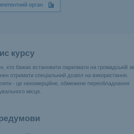
мпетентний орган
ис курсу
н, хто бажає встановити паркомати на громадській зе
нен отримати спеціальний дозвіл на використання.
лети - це некомерційне, обмежене переобладнання
увального місця.
редумови