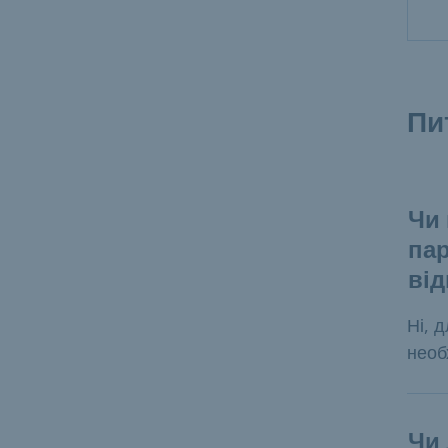
Пи
Чи 
пар
ві
Ні, 
необ
Чи 