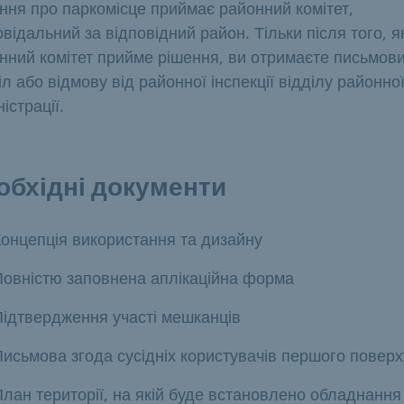
ння про паркомісце приймає районний комітет,
овідальний за відповідний район. Тільки після того, я
нний комітет прийме рішення, ви отримаєте письмов
іл або відмову від районної інспекції відділу районно
істрації.
обхідні документи
Концепція використання та дизайну
Повністю заповнена аплікаційна форма
Підтвердження участі мешканців
исьмова згода сусідніх користувачів першого поверх
лан території, на якій буде встановлено обладнання