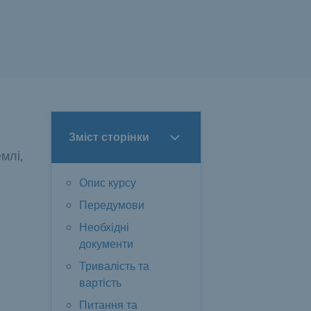
Зміст сторінки
млі,
Опис курсу
Передумови
Необхідні
документи
Тривалість та
вартість
Питання та