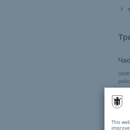
Тр
Ча
Зазв
райо
Тар
Адмі