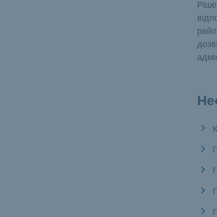
Ріше
відп
райо
дозв
адмін
Не
П
П