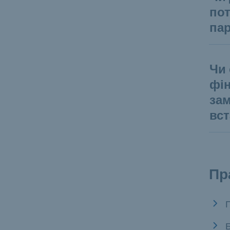
пот
пар
Чи
фі
зам
вс
Пр
Б