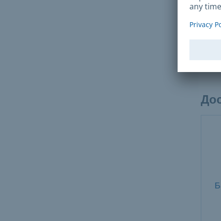
Плат
Дода
парк
для 
Дос
Б