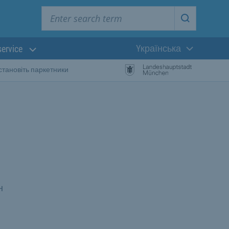
Enter search term
Start searc
Yкраїнська
service
Поточна мова:
становіть паркетники
н