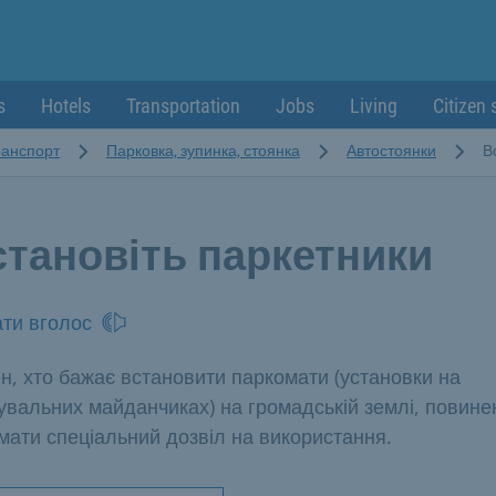
s
Hotels
Transportation
Jobs
Living
Citizen 
транспорт
Парковка, зупинка, стоянка
Автостоянки
В
становіть паркетники
ти вголос
н, хто бажає встановити паркомати (установки на
увальних майданчиках) на громадській землі, повине
мати спеціальний дозвіл на використання.