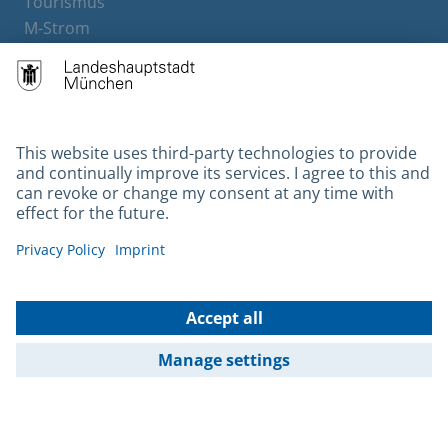
Tourismus
M-Strom
Bürgerservice
Hotels
Contact
Barrierefreiheit
Leichte Sprache
Gebärdensprache
Datenschutz
Kontakt
Impressum
© 2026 Portal München Betriebs GmbH & Co. KG - Ein Service der
Landeshauptstadt München und der Stadtwerke München GmbH