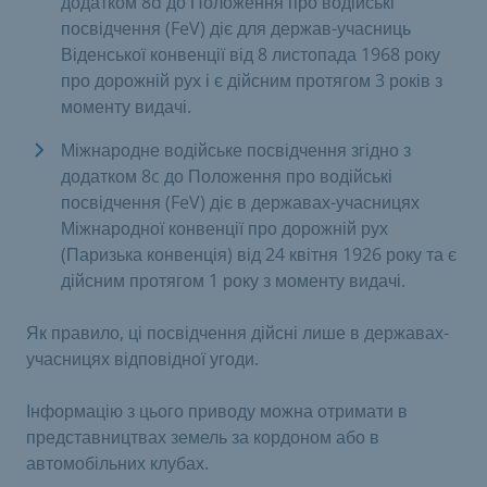
додатком 8d до Положення про водійські
посвідчення (FeV) діє для держав-учасниць
Віденської конвенції від 8 листопада 1968 року
про дорожній рух і є дійсним протягом 3 років з
моменту видачі.
Міжнародне водійське посвідчення згідно з
додатком 8c до Положення про водійські
посвідчення (FeV) діє в державах-учасницях
Міжнародної конвенції про дорожній рух
(Паризька конвенція) від 24 квітня 1926 року та є
дійсним протягом 1 року з моменту видачі.
Як правило, ці посвідчення дійсні лише в державах-
учасницях відповідної угоди.
Інформацію з цього приводу можна отримати в
представництвах земель за кордоном або в
автомобільних клубах.