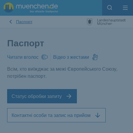
Open sear
Op
Паспорт
Паспорт
Читати вголос
Відео з жестами
Всім, хто виїжджає за межі Європейського Союзу,
потрібен паспорт.
Статус обробки запиту
Контактні особи та запис на прийом