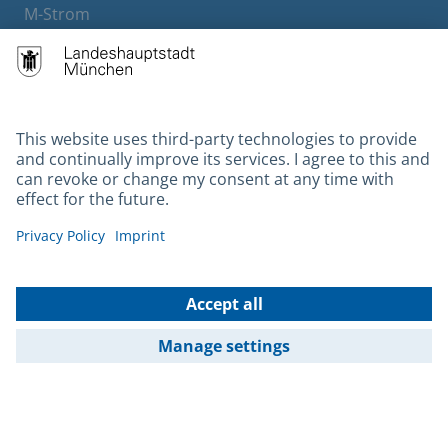
M-Strom
Bürgerservice
Hotels
Contact
Barrierefreiheit
Leichte Sprache
Gebärdensprache
Datenschutz
Kontakt
Impressum
© 2026 Portal München Betriebs GmbH & Co. KG - Ein Service der
Landeshauptstadt München und der Stadtwerke München GmbH