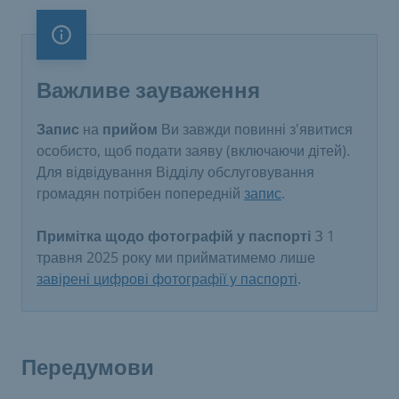
Важливе зауваження
Важливе зауваження
Запис
на
прийом
Ви завжди повинні з'явитися
особисто, щоб подати заяву (включаючи дітей).
Для відвідування Відділу обслуговування
громадян потрібен попередній
запис
.
Примітка щодо фотографій у паспорті
З 1
травня 2025 року ми прийматимемо лише
завірені цифрові фотографії у паспорті
.
Передумови