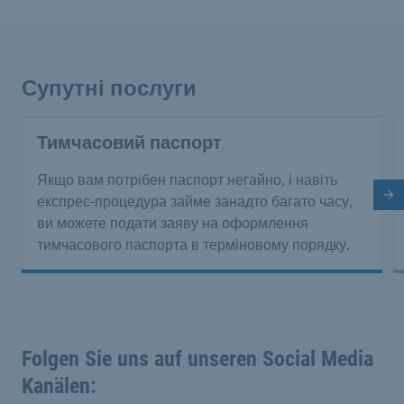
Супутні послуги
Тимчасовий паспорт
Якщо вам потрібен паспорт негайно, і навіть
На
експрес-процедура займе занадто багато часу,
ви можете подати заяву на оформлення
тимчасового паспорта в терміновому порядку.
Folgen Sie uns auf unseren Social Media
Kanälen: