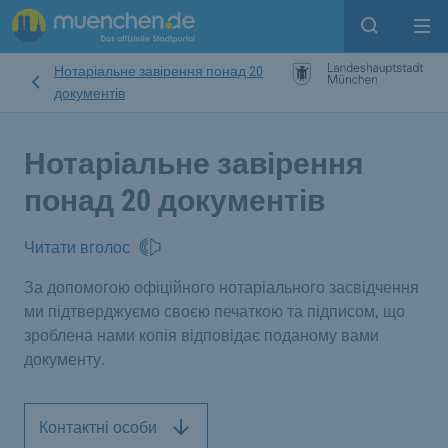
Open sear
Op
Нотаріальне завірення понад 20
документів
Нотаріальне завірення
понад 20 документів
Читати вголос
За допомогою офіційного нотаріального засвідчення
ми підтверджуємо своєю печаткою та підписом, що
зроблена нами копія відповідає поданому вами
документу.
Контактні особи