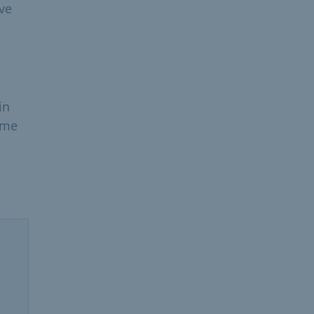
 ve
in
rme