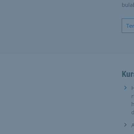
bulab
Te
Kur
H
r
h
A