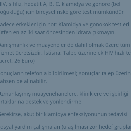
IV, sifiliz, hepatit A, B, C, klamidya ve gonore (bel
oğukluğu) için bireysel riske göre test mümkündür
adece erkekler için not: Klamidya ve gonokok testleri 
ütfen en az iki saat öncesinden idrara çıkmayın.
Danışmanlık ve muayeneler de dahil olmak üzere tüm
izmet ücretsizdir. İstisna: Talep üzerine ek HIV hızlı te
ücret: 26 Euro)
onuçların telefonla bildirilmesi; sonuçlar talep üzeri
ahsen de alınabilir.
zmanlaşmış muayenehanelere, kliniklere ve işbirliği
rtaklarına destek ve yönlendirme
erekirse, akut bir klamidya enfeksiyonunun tedavisi
osyal yardım çalışmaları (ulaşılması zor hedef grupla