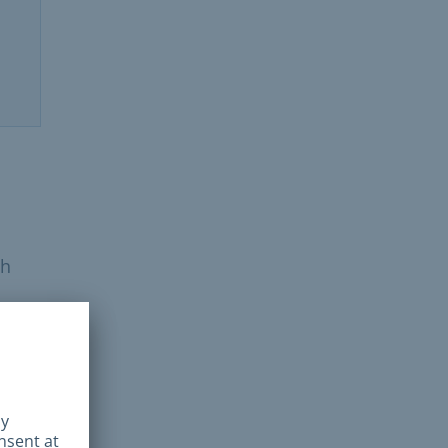
ih
or
ktir.