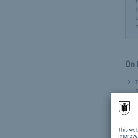
o
Ön 
s
J
o