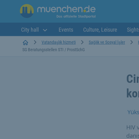
City hall
Events
Culture, Leisure
Sight
Startseite
Vatandaşlık hizmeti
Sağlık ve Sosyal İşler
SG Beratungsstellen STI / ProstSchG
Ci
ko
Yüks
HIV 
danış