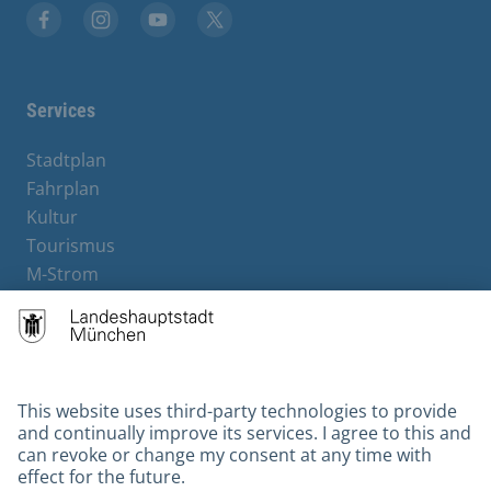
Facebook
Instagram
YouTube
X
Services
Stadtplan
Fahrplan
Kultur
Tourismus
M-Strom
Bürgerservice
Hotels
Contact
Barrierefreiheit
Leichte Sprache